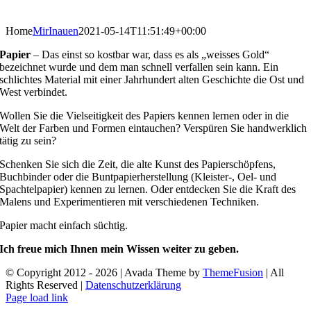
Home
MirInauen
2021-05-14T11:51:49+00:00
Papier
– Das einst so kostbar war, dass es als „weisses Gold“
bezeichnet wurde und dem man schnell verfallen sein kann. Ein
schlichtes Material mit einer Jahrhundert alten Geschichte die Ost und
West verbindet.
Wollen Sie die Vielseitigkeit des Papiers kennen lernen oder in die
Welt der Farben und Formen eintauchen? Verspüren Sie handwerklich
tätig zu sein?
Schenken Sie sich die Zeit, die alte Kunst des Papierschöpfens,
Buchbinder oder die Buntpapierherstellung (Kleister-, Oel- und
Spachtelpapier) kennen zu lernen. Oder entdecken Sie die Kraft des
Malens und Experimentieren mit verschiedenen Techniken.
Papier macht einfach süchtig.
Ich freue mich Ihnen mein Wissen weiter zu geben.
© Copyright 2012 -
2026 | Avada Theme by
ThemeFusion
| All
Rights Reserved |
Datenschutzerklärung
Facebook
Instagram
Page load link
Nach