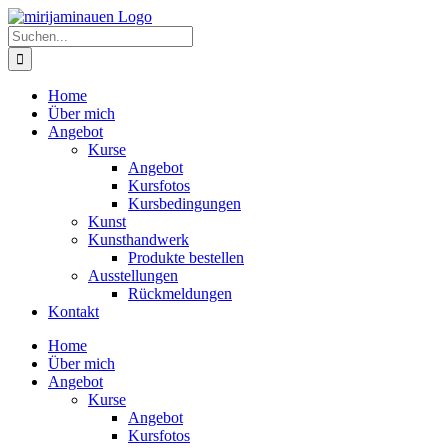
Zum
Inhalt
Suche
springen
nach:
Home
Über mich
Angebot
Kurse
Angebot
Kursfotos
Kursbedingungen
Kunst
Kunsthandwerk
Produkte bestellen
Ausstellungen
Rückmeldungen
Kontakt
Home
Über mich
Angebot
Kurse
Angebot
Kursfotos