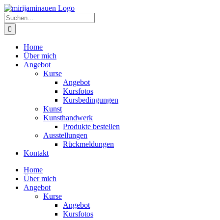
Zum
Inhalt
Suche
springen
nach:
Home
Über mich
Angebot
Kurse
Angebot
Kursfotos
Kursbedingungen
Kunst
Kunsthandwerk
Produkte bestellen
Ausstellungen
Rückmeldungen
Kontakt
Home
Über mich
Angebot
Kurse
Angebot
Kursfotos